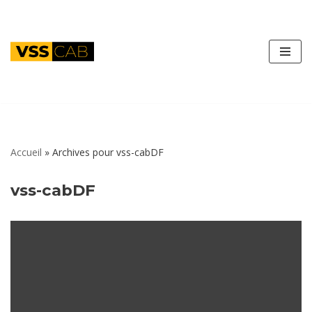
Aller
au
contenu
Accueil
»
Archives pour vss-cabDF
vss-cabDF